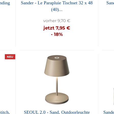
nding
Sander - Le Parapluie Tischset 32 x 48
Sand
(40)...
vorher 9,70 €
jetzt 7,95 €
- 18%
NEU
titch,
SEOUL 2.0 - Sand, Outdoorleuchte
Sande