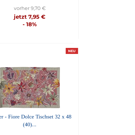
vorher 9,70 €
jetzt 7,95 €
- 18%
NEU
r - Fiore Dolce Tischset 32 x 48
(40)...