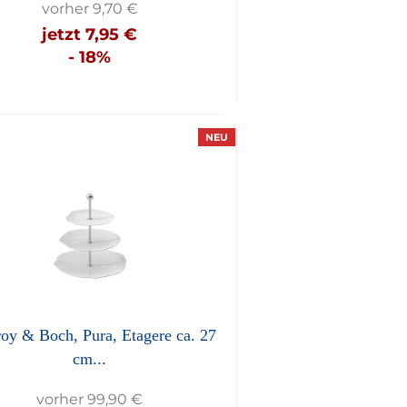
vorher 9,70 €
jetzt 7,95 €
- 18%
NEU
roy & Boch, Pura, Etagere ca. 27
cm...
vorher 99,90 €