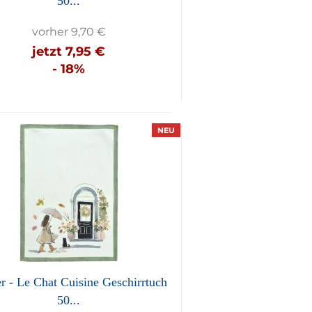
50...
vorher 9,70 €
jetzt 7,95 €
- 18%
NEU
r - Le Chat Cuisine Geschirrtuch
50...