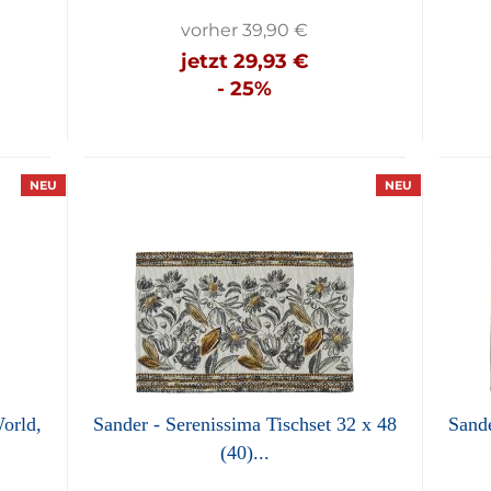
vorher 39,90 €
jetzt 29,93 €
- 25%
NEU
NEU
World,
Sander - Serenissima Tischset 32 x 48
Sande
(40)...