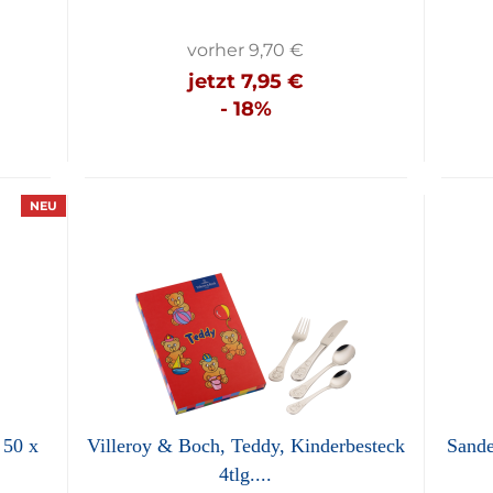
vorher 9,70 €
jetzt 7,95 €
- 18%
NEU
 50 x
Villeroy & Boch, Teddy, Kinderbesteck
Sande
4tlg....