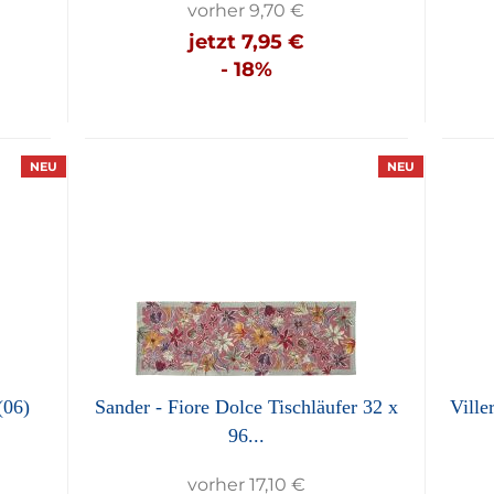
vorher 9,70 €
jetzt 7,95 €
- 18%
NEU
NEU
(06)
Sander - Fiore Dolce Tischläufer 32 x
Ville
96...
vorher 17,10 €