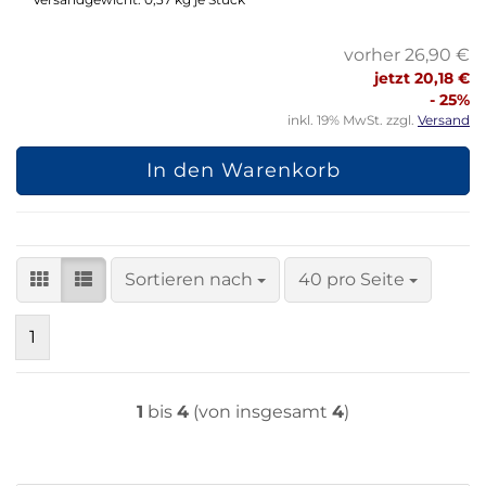
vorher 26,90 €
jetzt 20,18 €
- 25%
inkl. 19% MwSt. zzgl.
Versand
In den Warenkorb
Sortieren nach
pro Seite
Sortieren nach
40 pro Seite
1
1
bis
4
(von insgesamt
4
)