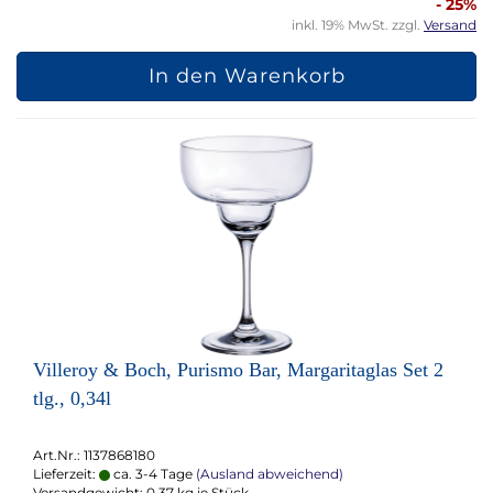
- 25%
inkl. 19% MwSt. zzgl.
Versand
In den Warenkorb
Villeroy & Boch, Purismo Bar, Margaritaglas Set 2
tlg., 0,34l
Art.Nr.: 1137868180
Lieferzeit:
ca. 3-4 Tage
(Ausland abweichend)
Versandgewicht:
0,37
kg je Stück