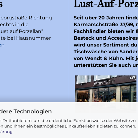
s
Lust-Auf-Porz
Georgstraße Richtung
Seit über 20 Jahren find
echts in die
Karmarschstraße 37/39, 
ust auf Porzellan“
Fachhändler bieten wir I
Seite bei Hausnummer
Besteck und Accessoires
en
wird unser Sortiment du
Tischwäsche von
Sander
von
Wendt & Kühn
. Mit
unterstützen Sie auch u
dere Technologien
 Drittanbietern, um die ordentliche Funktionsweise der Website zu
en und Ihnen ein bestmögliches Einkaufserlebnis bieten zu können.
lärung
.