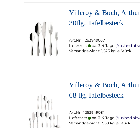
Villeroy & Boch, Arthur
30tlg. Tafelbesteck
Art.Nr.: 1263949057
Lieferzeit:
ca. 3-4 Tage
(Ausland ab
Versandgewicht:
1,525
kg je Stück
Villeroy & Boch, Arthur
68 tlg.Tafelbesteck
Art.Nr.: 1263949081
Lieferzeit:
ca. 3-4 Tage
(Ausland ab
Versandgewicht:
3,58
kg je Stück