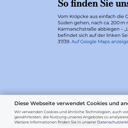
So finden Sie un
Vom Kröpcke aus einfach die 
Süden gehen, nach ca. 200 m r
Karmarschstraße abbiegen – „L
befindet sich auf der linken 
37/39.
Auf Google Maps anzeig
Diese Webseite verwendet Cookies und an
Wir verwenden Cookies und ähnliche Technologien, auch von
gewährleisten, die Nutzung unseres Angebotes zu analysier
Weitere Informationen finden Sie in unserer
Datenschutzerk
Vertrag widerrufen