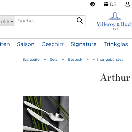
DE
Suche...
Alle
iten
Saison
Geschirr
Signature
Trinkglas
»
»
»
Startseite
Sets
Besteck
Arthur gebürstet
Arthur