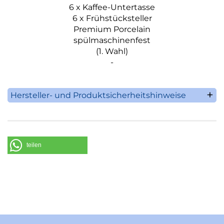
6 x Kaffee-Untertasse
6 x Frühstücksteller
Premium Porcelain
spülmaschinenfest
(1. Wahl)
-
Hersteller- und Produktsicherheitshinweise
Villeroy & Boch AG
Saaruferstrasse 1-3
66693 Mettlach
Deutschland
teilen
Telefon: +49 (0) 68 64 / 81 0
E-Mail: information@villeroy-boch.com