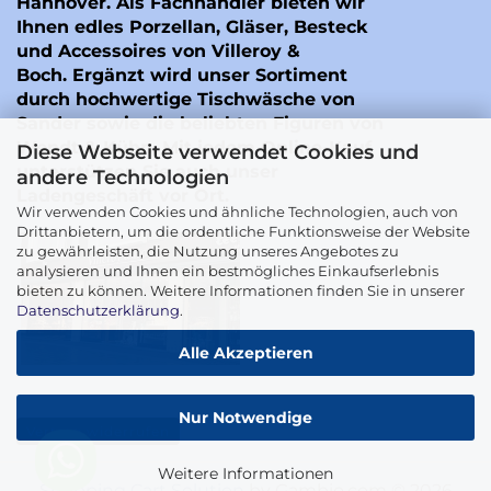
Hannover. Als Fachhändler bieten wir
Ihnen edles Porzellan, Gläser, Besteck
und Accessoires von Villeroy &
Boch. Ergänzt wird unser Sortiment
durch hochwertige Tischwäsche von
Sander
sowie die beliebten Figuren von
Wendt & Kühn
. Mit jedem Online-Kauf
Diese Webseite verwendet Cookies und
unterstützen Sie auch unser
andere Technologien
Ladengeschäft vor Ort.
Wir verwenden Cookies und ähnliche Technologien, auch von
Drittanbietern, um die ordentliche Funktionsweise der Website
zu gewährleisten, die Nutzung unseres Angebotes zu
analysieren und Ihnen ein bestmögliches Einkaufserlebnis
bieten zu können. Weitere Informationen finden Sie in unserer
Datenschutzerklärung
.
Alle Akzeptieren
Nur Notwendige
Vertrag widerrufen
Weitere Informationen
Shopping Cart Solution
by Gambio.com © 2026