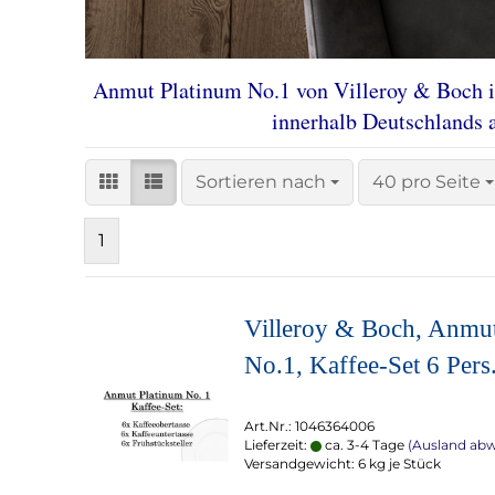
Anmut Platinum No.1 von Villeroy & Boch in
innerhalb Deutschlands 
Sortieren nach
pro Seite
Sortieren nach
40 pro Seite
1
Villeroy & Boch, Anmu
No.1, Kaffee-Set 6 Pers
Art.Nr.: 1046364006
Lieferzeit:
ca. 3-4 Tage
(Ausland ab
Versandgewicht:
6
kg je Stück