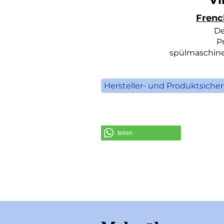
Frenc
De
P
spülmaschine
Hersteller- und Produktsiche
V
S
teilen
Telefo
E-Mail: inf