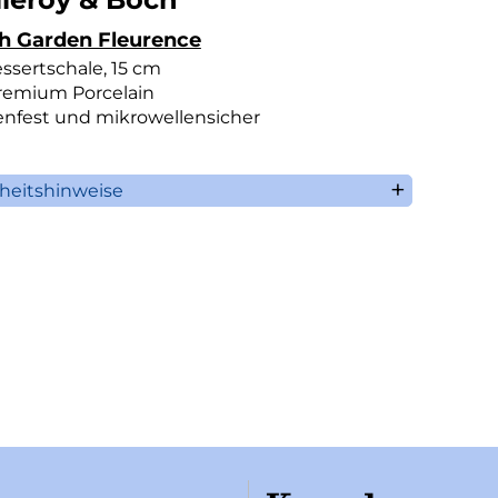
h Garden Fleurence
ssertschale, 15 cm
remium Porcelain
nfest und mikrowellensicher
rheitshinweise
illeroy & Boch AG
aaruferstrasse 1-3
66693 Mettlach
Deutschland
n: +49 (0) 68 64 / 81 0
ormation@villeroy-boch.com