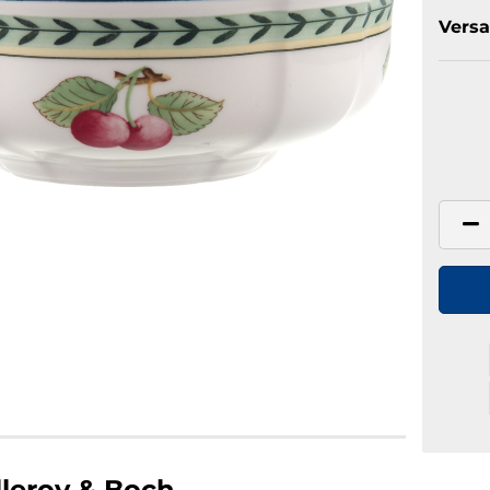
Versa
lleroy & Boch