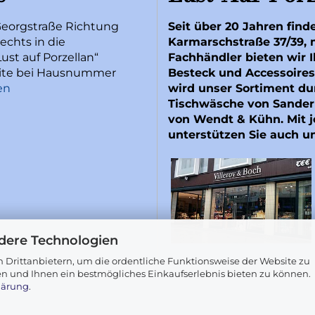
Georgstraße Richtung
Seit über 20 Jahren find
echts in die
Karmarschstraße 37/39, 
ust auf Porzellan“
Fachhändler bieten wir I
Seite bei Hausnummer
Besteck und Accessoires
en
wird unser Sortiment du
Tischwäsche von
Sander
von
Wendt & Kühn
. Mit
unterstützen Sie auch u
dere Technologien
 Drittanbietern, um die ordentliche Funktionsweise der Website zu
en und Ihnen ein bestmögliches Einkaufserlebnis bieten zu können.
lärung
.