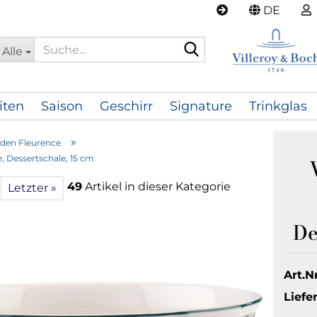
DE
Suche...
Alle
iten
Saison
Geschirr
Signature
Trinkglas
»
den Fleurence
, Dessertschale, 15 cm
49
Artikel in dieser Kategorie
Letzter »
De
Art.Nr
Liefer