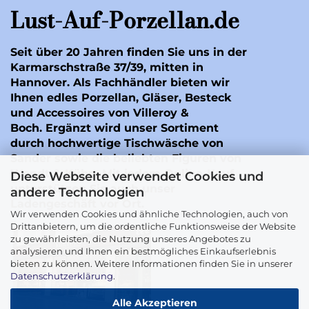
Lust-Auf-Porzellan.de
Seit über 20 Jahren finden Sie uns in der
Karmarschstraße 37/39, mitten in
Hannover. Als Fachhändler bieten wir
Ihnen edles Porzellan, Gläser, Besteck
und Accessoires von Villeroy &
Boch. Ergänzt wird unser Sortiment
durch hochwertige Tischwäsche von
Sander
sowie die beliebten Figuren von
Wendt & Kühn
. Mit jedem Online-Kauf
Diese Webseite verwendet Cookies und
unterstützen Sie auch unser
andere Technologien
Ladengeschäft vor Ort.
Wir verwenden Cookies und ähnliche Technologien, auch von
Drittanbietern, um die ordentliche Funktionsweise der Website
zu gewährleisten, die Nutzung unseres Angebotes zu
analysieren und Ihnen ein bestmögliches Einkaufserlebnis
bieten zu können. Weitere Informationen finden Sie in unserer
Datenschutzerklärung
.
Alle Akzeptieren