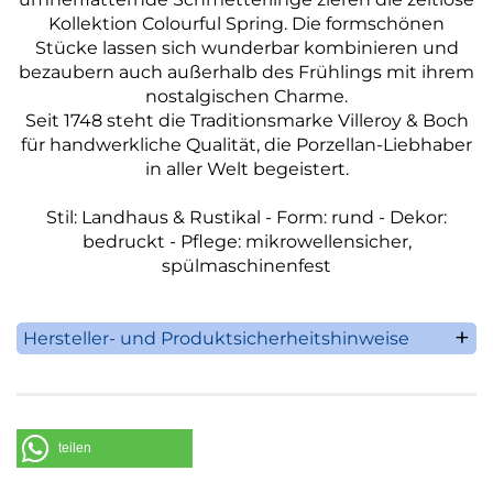
Kollektion Colourful Spring. Die formschönen
Stücke lassen sich wunderbar kombinieren und
bezaubern auch außerhalb des Frühlings mit ihrem
nostalgischen Charme.
Seit 1748 steht die Traditionsmarke Villeroy & Boch
für handwerkliche Qualität, die Porzellan-Liebhaber
in aller Welt begeistert.
Stil: Landhaus & Rustikal - Form: rund - Dekor:
bedruckt - Pflege: mikrowellensicher,
spülmaschinenfest
Hersteller- und Produktsicherheitshinweise
Villeroy & Boch AG
Saaruferstrasse 1-3
66693 Mettlach
Deutschland
teilen
Telefon: +49 (0) 68 64 / 81 0
E-Mail: information@villeroy-boch.com