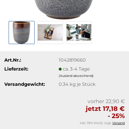
Art.Nr.:
1042819660
Lieferzeit:
ca. 3-4 Tage
(Ausland abweichend)
Versandgewicht:
0.34
kg je Stück
vorher 22,90 €
jetzt 17,18 €
- 25%
inkl. 19% MwSt. zzgl.
Versand