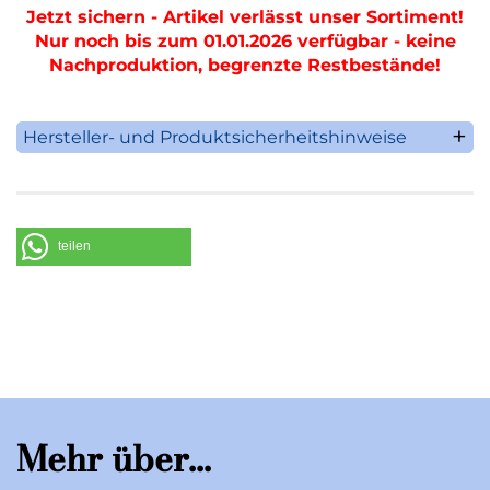
Jetzt sichern - Artikel verlässt unser Sortiment!
Nur noch bis zum 01.01.2026 verfügbar - keine
Nachproduktion, begrenzte Restbestände!
Hersteller- und Produktsicherheitshinweise
Villeroy & Boch AG
Saaruferstrasse 1-3
66693 Mettlach
Deutschland
teilen
Telefon: +49 (0) 68 64 / 81 0
E-Mail: information@villeroy-boch.com
Mehr über...