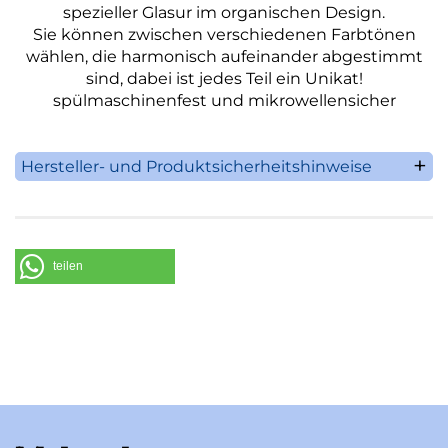
spezieller Glasur im organischen Design.
Sie können zwischen verschiedenen Farbtönen
wählen, die harmonisch aufeinander abgestimmt
sind, dabei ist jedes Teil ein Unikat!
spülmaschinenfest und mikrowellensicher
Hersteller- und Produktsicherheitshinweise
Villeroy & Boch AG
Saaruferstrasse 1-3
66693 Mettlach
Deutschland
teilen
Telefon: +49 (0) 68 64 / 81 0
E-Mail: information@villeroy-boch.com