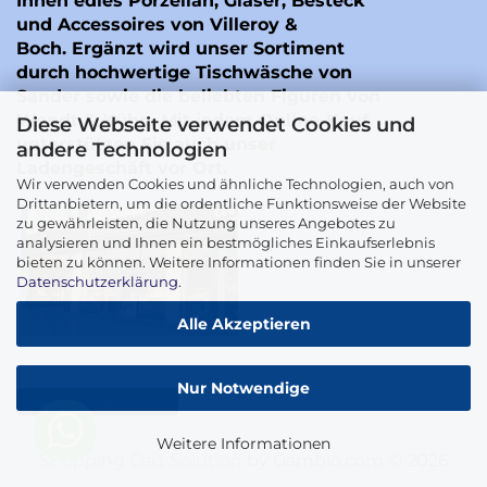
Ihnen edles Porzellan, Gläser, Besteck
und Accessoires von Villeroy &
Boch. Ergänzt wird unser Sortiment
durch hochwertige Tischwäsche von
Sander
sowie die beliebten Figuren von
Wendt & Kühn
. Mit jedem Online-Kauf
Diese Webseite verwendet Cookies und
unterstützen Sie auch unser
andere Technologien
Ladengeschäft vor Ort.
Wir verwenden Cookies und ähnliche Technologien, auch von
Drittanbietern, um die ordentliche Funktionsweise der Website
zu gewährleisten, die Nutzung unseres Angebotes zu
analysieren und Ihnen ein bestmögliches Einkaufserlebnis
bieten zu können. Weitere Informationen finden Sie in unserer
Datenschutzerklärung
.
Alle Akzeptieren
Nur Notwendige
Vertrag widerrufen
Weitere Informationen
Shopping Cart Solution
by Gambio.com © 2026