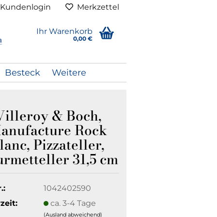
Kundenlogin
Merkzettel
Ihr Warenkorb
0,00 €
Besteck
Weitere
Villeroy & Boch,
anufacture Rock
lanc, Pizzateller,
rmetteller 31,5 cm
.:
1042402590
zeit:
ca. 3-4 Tage
(Ausland abweichend)