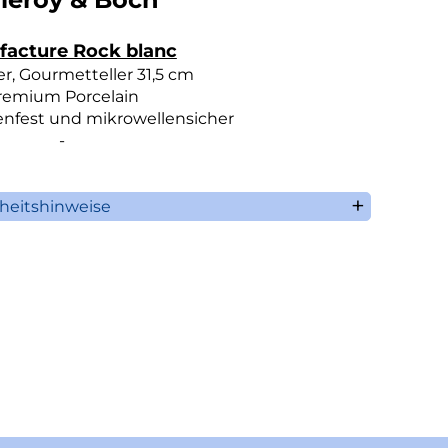
acture Rock blanc
ler, Gourmetteller 31,5 cm
remium Porcelain
nfest und mikrowellensicher
-
rheitshinweise
illeroy & Boch AG
aaruferstrasse 1-3
66693 Mettlach
Deutschland
n: +49 (0) 68 64 / 81 0
ormation@villeroy-boch.com