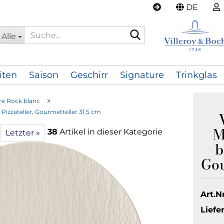
DE
Suche...
Alle
iten
Saison
Geschirr
Signature
Trinkglas
»
e Rock blanc
Pizzateller, Gourmetteller 31,5 cm
M
38
Artikel in dieser Kategorie
Letzter »
b
Gou
Art.Nr
Liefer