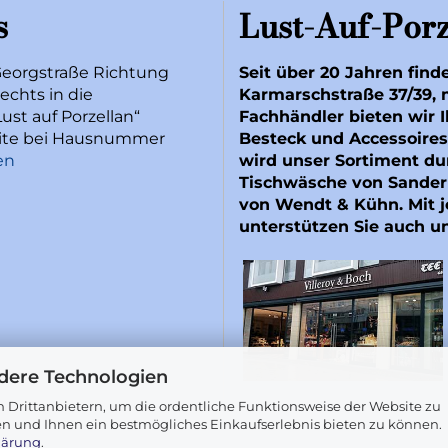
s
Lust-Auf-Porz
Georgstraße Richtung
Seit über 20 Jahren find
echts in die
Karmarschstraße 37/39, 
ust auf Porzellan“
Fachhändler bieten wir I
Seite bei Hausnummer
Besteck und Accessoires
en
wird unser Sortiment du
Tischwäsche von
Sander
von
Wendt & Kühn
. Mit
unterstützen Sie auch u
dere Technologien
 Drittanbietern, um die ordentliche Funktionsweise der Website zu
en und Ihnen ein bestmögliches Einkaufserlebnis bieten zu können.
lärung
.