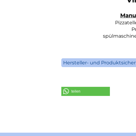
Manuf
Pizzatel
P
spülmaschine
Hersteller- und Produktsiche
V
S
teilen
Telefo
E-Mail: inf