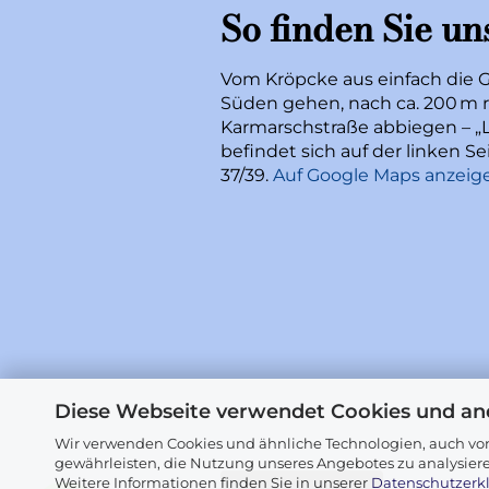
So finden Sie un
Vom Kröpcke aus einfach die 
Süden gehen, nach ca. 200 m r
Karmarschstraße abbiegen – „L
befindet sich auf der linken 
37/39.
Auf Google Maps anzeig
Diese Webseite verwendet Cookies und an
Wir verwenden Cookies und ähnliche Technologien, auch von
gewährleisten, die Nutzung unseres Angebotes zu analysier
Weitere Informationen finden Sie in unserer
Datenschutzerk
Vertrag widerrufen