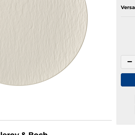
Versa
lleroy & Boch