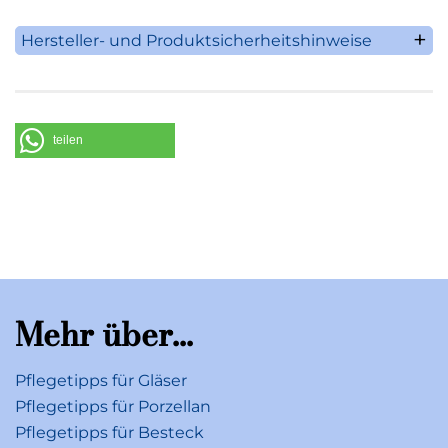
Hersteller- und Produktsicherheitshinweise
Villeroy & Boch AG
Saaruferstrasse 1-3
66693 Mettlach
Deutschland
teilen
Telefon: +49 (0) 68 64 / 81 0
E-Mail: information@villeroy-boch.com
Mehr über...
Pflegetipps für Gläser
Pflegetipps für Porzellan
Pflegetipps für Besteck