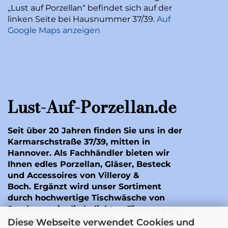
„Lust auf Porzellan“ befindet sich auf der
linken Seite bei Hausnummer 37/39.
Auf
Google Maps anzeigen
Lust-Auf-Porzellan.de
Seit über 20 Jahren finden Sie uns in der
Karmarschstraße 37/39, mitten in
Hannover. Als Fachhändler bieten wir
Ihnen edles Porzellan, Gläser, Besteck
und Accessoires von Villeroy &
Boch. Ergänzt wird unser Sortiment
durch hochwertige Tischwäsche von
Sander
sowie die beliebten Figuren von
Wendt & Kühn
. Mit jedem Online-Kauf
Diese Webseite verwendet Cookies und