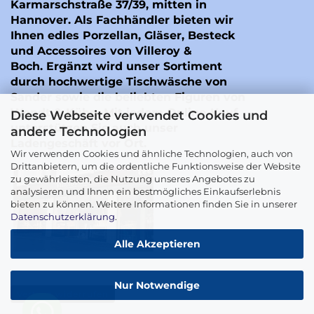
Karmarschstraße 37/39, mitten in
Hannover. Als Fachhändler bieten wir
Ihnen edles Porzellan, Gläser, Besteck
und Accessoires von Villeroy &
Boch. Ergänzt wird unser Sortiment
durch hochwertige Tischwäsche von
Sander
sowie die beliebten Figuren von
Wendt & Kühn
. Mit jedem Online-Kauf
Diese Webseite verwendet Cookies und
unterstützen Sie auch unser
andere Technologien
Ladengeschäft vor Ort.
Wir verwenden Cookies und ähnliche Technologien, auch von
Drittanbietern, um die ordentliche Funktionsweise der Website
zu gewährleisten, die Nutzung unseres Angebotes zu
analysieren und Ihnen ein bestmögliches Einkaufserlebnis
bieten zu können. Weitere Informationen finden Sie in unserer
Datenschutzerklärung
.
Alle Akzeptieren
Nur Notwendige
Vertrag widerrufen