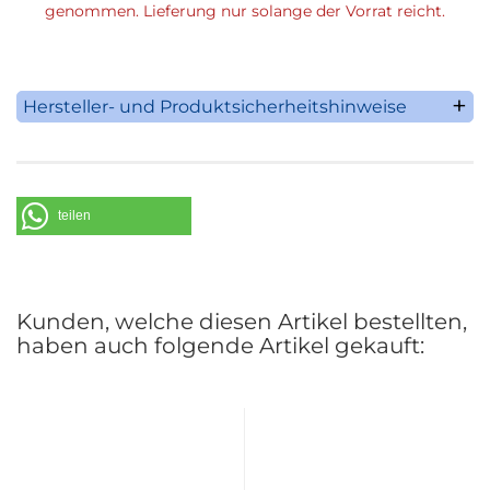
genommen. Lieferung nur solange der Vorrat reicht.
Hersteller- und Produktsicherheitshinweise
Villeroy & Boch AG
Saaruferstrasse 1-3
66693 Mettlach
Deutschland
teilen
Telefon: +49 (0) 68 64 / 81 0
E-Mail: information@villeroy-boch.com
Kunden, welche diesen Artikel bestellten,
haben auch folgende Artikel gekauft: