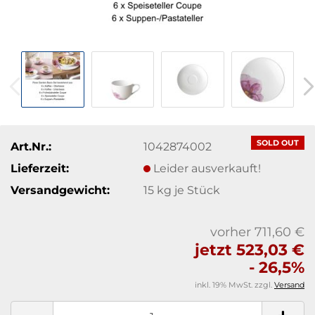
SOLD OUT
Art.Nr.:
1042874002
Lieferzeit:
Leider ausverkauft!
Versandgewicht:
15
kg je Stück
vorher 711,60 €
jetzt 523,03 €
- 26,5%
inkl. 19% MwSt. zzgl.
Versand