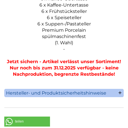
6 x Kaffee-Untertasse
6 x Frühstücksteller
6 x Speiseteller
6 x Suppen-/Pastateller
Premium Porcelain
spülmaschinenfest
(1. Wahl)
-
Jetzt sichern - Artikel verlässt unser Sortiment!
Nur noch bis zum 31.12.2025 verfügbar - keine
Nachproduktion, begrenzte Restbestände!
Hersteller- und Produktsicherheitshinweise
Villeroy & Boch AG
Saaruferstrasse 1-3
66693 Mettlach
Deutschland
teilen
Telefon: +49 (0) 68 64 / 81 0