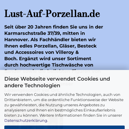
Lust-Auf-Porzellan.de
Seit über 20 Jahren finden Sie uns in der
Karmarschstraße 37/39, mitten in
Hannover. Als Fachhändler bieten wir
Ihnen edles Porzellan, Gläser, Besteck
und Accessoires von Villeroy &
Boch. Ergänzt wird unser Sortiment
durch hochwertige Tischwäsche von
Sander
sowie die beliebten Figuren von
Wendt & Kühn
. Mit jedem Online-Kauf
Diese Webseite verwendet Cookies und
unterstützen Sie auch unser
andere Technologien
Ladengeschäft vor Ort.
Wir verwenden Cookies und ähnliche Technologien, auch von
Drittanbietern, um die ordentliche Funktionsweise der Website
zu gewährleisten, die Nutzung unseres Angebotes zu
analysieren und Ihnen ein bestmögliches Einkaufserlebnis
bieten zu können. Weitere Informationen finden Sie in unserer
Datenschutzerklärung
.