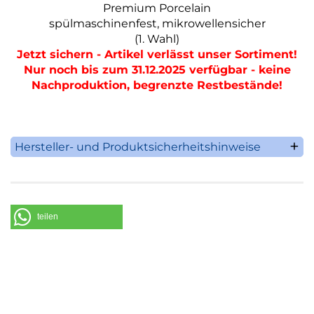
Premium Porcelain
spülmaschinenfest, mikrowellensicher
(1. Wahl)
Jetzt sichern - Artikel verlässt unser Sortiment!
Nur noch bis zum 31.12.2025 verfügbar - keine
Nachproduktion, begrenzte Restbestände!
Hersteller- und Produktsicherheitshinweise
Villeroy & Boch AG
Saaruferstrasse 1-3
66693 Mettlach
Deutschland
teilen
Telefon: +49 (0) 68 64 / 81 0
E-Mail: information@villeroy-boch.com