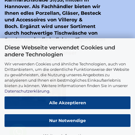
Hannover. Als Fachhändler bieten wir
Ihnen edles Porzellan, Gläser, Besteck
und Accessoires von Villeroy &
Boch. Ergänzt wird unser Sortiment
durch hochwertige Tischwäsche von
Sander
sowie die beliebten Figuren von
Wendt & Kühn
. Mit jedem Online-Kauf
Diese Webseite verwendet Cookies und
unterstützen Sie auch unser
andere Technologien
Ladengeschäft vor Ort.
Wir verwenden Cookies und ähnliche Technologien, auch von
Drittanbietern, um die ordentliche Funktionsweise der Website
zu gewährleisten, die Nutzung unseres Angebotes zu
analysieren und Ihnen ein bestmögliches Einkaufserlebnis
bieten zu können. Weitere Informationen finden Sie in unserer
Datenschutzerklärung
.
Alle Akzeptieren
Nur Notwendige
Vertrag widerrufen