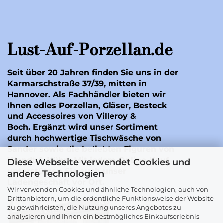
Lust-Auf-Porzellan.de
Seit über 20 Jahren finden Sie uns in der
Karmarschstraße 37/39, mitten in
Hannover. Als Fachhändler bieten wir
Ihnen edles Porzellan, Gläser, Besteck
und Accessoires von Villeroy &
Boch. Ergänzt wird unser Sortiment
durch hochwertige Tischwäsche von
Sander
sowie die beliebten Figuren von
Wendt & Kühn
. Mit jedem Online-Kauf
Diese Webseite verwendet Cookies und
unterstützen Sie auch unser
andere Technologien
Ladengeschäft vor Ort.
Wir verwenden Cookies und ähnliche Technologien, auch von
Drittanbietern, um die ordentliche Funktionsweise der Website
zu gewährleisten, die Nutzung unseres Angebotes zu
analysieren und Ihnen ein bestmögliches Einkaufserlebnis