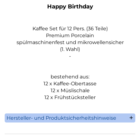
Happy Birthday
Kaffee Set für 12 Pers. (36 Teile)
Premium Porcelain
spülmaschinenfest und mikrowellensicher
(1. Wahl)
-
bestehend aus:
12 x Kaffee-Obertasse
12 x Müslischale
12 x Frühstücksteller
Hersteller- und Produktsicherheitshinweise
Villeroy & Boch AG
Saaruferstrasse 1-3