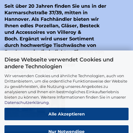
Seit über 20 Jahren finden Sie uns in der
Karmarschstraße 37/39, mitten in
Hannover. Als Fachhändler bieten wir
Ihnen edles Porzellan, Gläser, Besteck
und Accessoires von Villeroy &
Boch. Ergänzt wird unser Sortiment
durch hochwertige Tischwäsche von
Sander
sowie die beliebten Figuren von
Wendt & Kühn
. Mit jedem Online-Kauf
Diese Webseite verwendet Cookies und
unterstützen Sie auch unser
andere Technologien
Ladengeschäft vor Ort.
Wir verwenden Cookies und ähnliche Technologien, auch von
Drittanbietern, um die ordentliche Funktionsweise der Website
zu gewährleisten, die Nutzung unseres Angebotes zu
analysieren und Ihnen ein bestmögliches Einkaufserlebnis
bieten zu können. Weitere Informationen finden Sie in unserer
Datenschutzerklärung
.
Alle Akzeptieren
Nur Notwendige