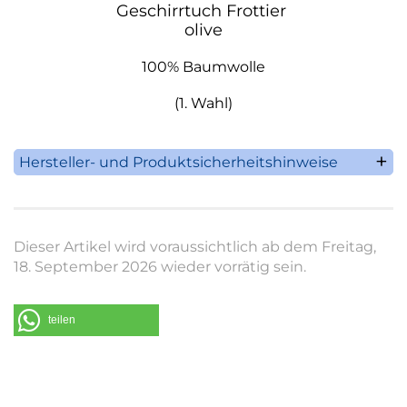
Geschirrtuch Frottier
olive
100% Baumwolle
(1. Wahl)
Hersteller- und Produktsicherheitshinweise
Sander GmbH & Co. KG
D-40667 Meerbusch
Im Bachgrund 16
Dieser Artikel wird voraussichtlich ab dem Freitag,
Fon +49 (0 21 32) 9 96 96-0
18. September 2026 wieder vorrätig sein.
Fax +49 (0 21 32) 9 96 96-66
E-Mail:
info@sander-kg.de
www.sander-kg.de
teilen