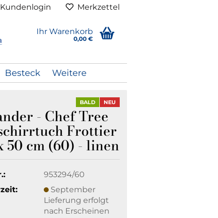
Kundenlogin
Merkzettel
Ihr Warenkorb
0,00 €
Besteck
Weitere
BALD
NEU
ander - Chef Tree
chirrtuch Frottier
x 50 cm (60) - linen
.:
953294/60
zeit:
September
Lieferung erfolgt
nach Erscheinen