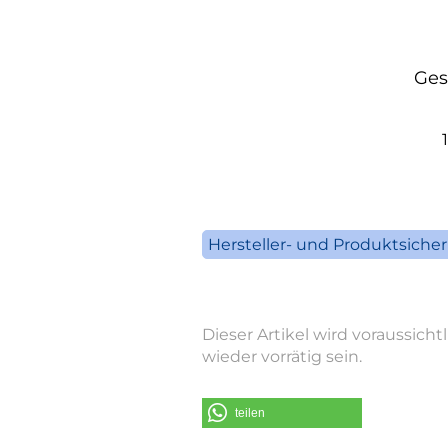
Ges
Hersteller- und Produktsiche
San
D-
Dieser Artikel wird voraussich
Fon +
wieder vorrätig sein.
Fax +
E-Mai
w
teilen