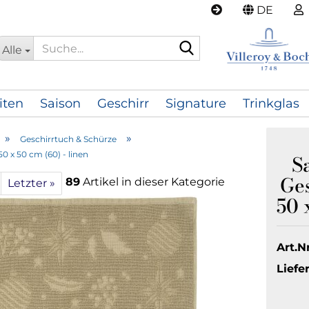
DE
Suche...
Alle
iten
Saison
Geschirr
Signature
Trinkglas
»
»
Geschirrtuch & Schürze
0 x 50 cm (60) - linen
S
Ges
89
Artikel in dieser Kategorie
Letzter »
50 
Art.Nr
Liefer