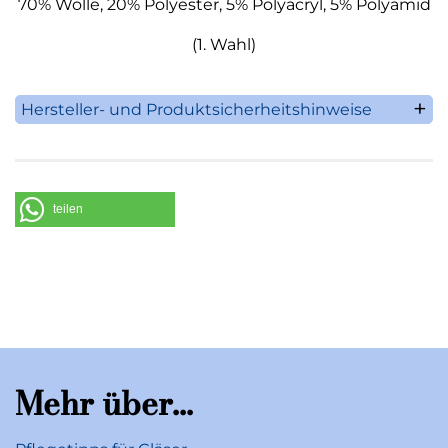
70% Wolle, 20% Polyester, 5% Polyacryl, 5% Polyamid
(1. Wahl)
Hersteller- und Produktsicherheitshinweise
Sander GmbH & Co. KG
D-40667 Meerbusch
Im Bachgrund 16
Fon +49 (0 21 32) 9 96 96-0
teilen
Fax +49 (0 21 32) 9 96 96-66
E-Mail:
info@sander-kg.de
www.sander-kg.de
Mehr über...