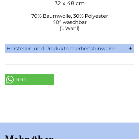
32 x 48 cm
70% Baumwolle, 30% Polyester
40° waschbar
(1. Wahl)
Hersteller- und Produktsicherheitshinweise
Sander GmbH & Co. KG
D-40667 Meerbusch
Im Bachgrund 16
Fon +49 (0 21 32) 9 96 96-0
teilen
Fax +49 (0 21 32) 9 96 96-66
E-Mail:
info@sander-kg.de
www.sander-kg.de