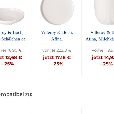
eroy & Boch,
Villeroy & Boch,
Villeroy & 
 Schälchen ca.
Afina,
Afina, Milchk
80...
Frühstücksteller...
170...
her 16,90 €
vorher 22,90 €
vorher 19,
zt 12,68 €
jetzt 17,18 €
jetzt 14,
- 25%
- 25%
- 25%
ompatibel zu: