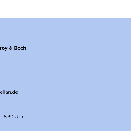
eroy & Boch
ellan.de
– 18:30 Uhr
r