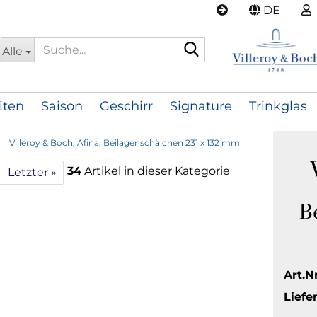
DE
Suche...
Alle
iten
Saison
Geschirr
Signature
Trinkglas
»
Villeroy & Boch, Afina, Beilagenschälchen 231 x 132 mm
34
Artikel in dieser Kategorie
Letzter »
B
Art.Nr
Liefer