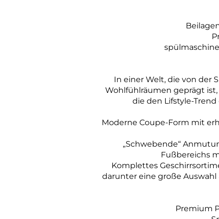
Beilage
P
spülmaschine
In einer Welt, die von der 
Wohlfühlräumen geprägt ist, p
die den Lifstyle-Trend
Moderne Coupe-Form mit erh
„Schwebende“ Anmutung 
Fußbereichs m
Komplettes Geschirrsortime
darunter eine große Auswahl 
Premium P