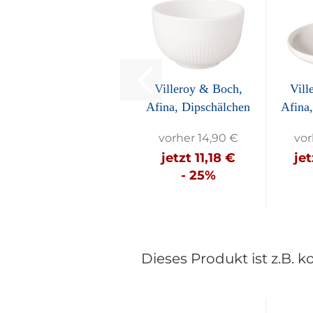
Villeroy & Boch,
Vill
Afina, Dipschälchen
Afina,
ca....
vorher 14,90 €
vor
jetzt 11,18 €
jet
- 25%
Dieses Produkt ist z.B. k