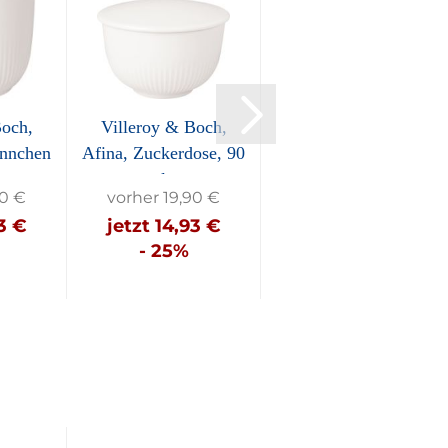
Boch,
Villeroy & Boch,
Villeroy & Boch,
ännchen
Afina, Zuckerdose, 90
Afina, Kaffeetasse
ml...
mit Untertasse,...
90 €
vorher 19,90 €
vorher 32,90 €
93 €
jetzt 14,93 €
jetzt 24,68 €
- 25%
- 25%