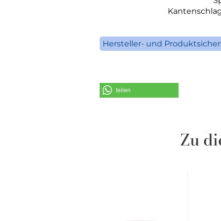
S
Kantenschlag-
Hersteller- und Produktsiche
V
S
teilen
Telefo
E-Mail: inf
Zu di