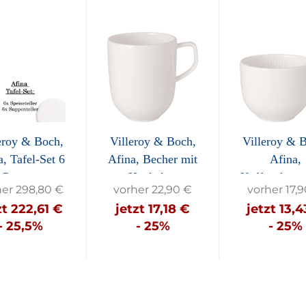
eroy & Boch,
Villeroy & Boch,
Villeroy & 
a, Tafel-Set 6
Afina, Becher mit
Afina,
Pers....
Henkel,...
Kaffeeobertas
her 298,80 €
vorher 22,90 €
vorher 17,
zt 222,61 €
jetzt 17,18 €
jetzt 13,
- 25,5%
- 25%
- 25%