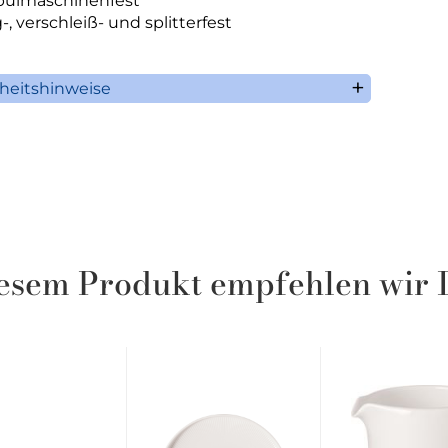
pülmaschinenfest
, verschleiß- und splitterfest
rheitshinweise
illeroy & Boch AG
aaruferstrasse 1-3
66693 Mettlach
Deutschland
n: +49 (0) 68 64 / 81 0
ormation@villeroy-boch.com
esem Produkt empfehlen wir 