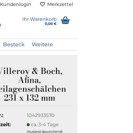
Kundenlogin
Merkzettel
Ihr Warenkorb
0,00 €
Besteck
Weitere
Villeroy & Boch,
Afina,
eilagenschälchen
231 x 132 mm
.:
1042933570
zeit:
ca. 3-4 Tage
(Ausland abweichend)