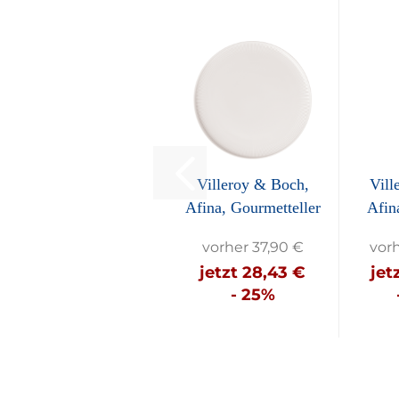
Villeroy & Boch,
Vill
Afina, Gourmetteller
Afin
ca....
vorher 37,90 €
vor
jetzt 28,43 €
jet
- 25%