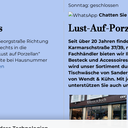
Sonntag: geschlossen
Chatten Sie
s
Lust-Auf-Porz
Georgstraße Richtung
Seit über 20 Jahren find
echts in die
Karmarschstraße 37/39, 
ust auf Porzellan“
Fachhändler bieten wir I
Seite bei Hausnummer
Besteck und Accessoires
en
wird unser Sortiment du
Tischwäsche von
Sander
von
Wendt & Kühn
. Mit
unterstützen Sie auch u