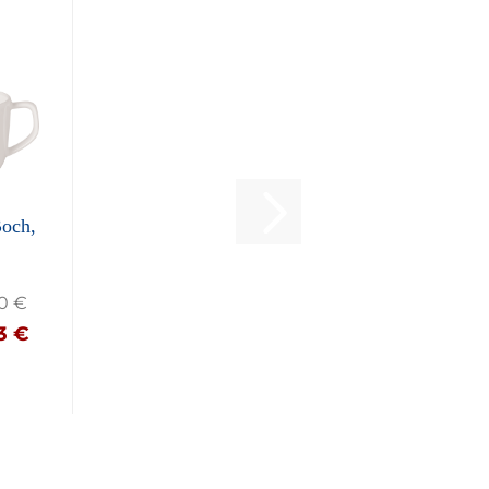
Boch,
se...
90 €
43 €