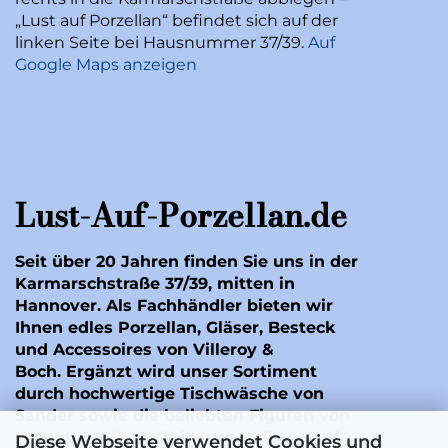
„Lust auf Porzellan“ befindet sich auf der
linken Seite bei Hausnummer 37/39.
Auf
Google Maps anzeigen
Lust-Auf-Porzellan.de
Seit über 20 Jahren finden Sie uns in der
Karmarschstraße 37/39, mitten in
Hannover. Als Fachhändler bieten wir
Ihnen edles Porzellan, Gläser, Besteck
und Accessoires von Villeroy &
Boch. Ergänzt wird unser Sortiment
durch hochwertige Tischwäsche von
Sander
sowie die beliebten Figuren von
Wendt & Kühn
. Mit jedem Online-Kauf
Diese Webseite verwendet Cookies und