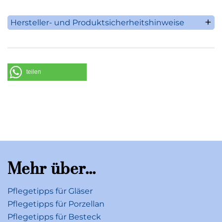
Hersteller- und Produktsicherheitshinweise
Villeroy & Boch AG
Saaruferstrasse 1-3
66693 Mettlach
Deutschland
teilen
Telefon: +49 (0) 68 64 / 81 0
E-Mail: information@villeroy-boch.com
Mehr über...
Pflegetipps für Gläser
Pflegetipps für Porzellan
Pflegetipps für Besteck