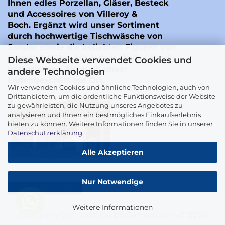
Ihnen edles Porzellan, Gläser, Besteck
und Accessoires von Villeroy &
Boch. Ergänzt wird unser Sortiment
durch hochwertige Tischwäsche von
Sander
sowie die beliebten Figuren von
Wendt & Kühn
. Mit jedem Online-Kauf
Diese Webseite verwendet Cookies und
unterstützen Sie auch unser
andere Technologien
Ladengeschäft vor Ort.
Wir verwenden Cookies und ähnliche Technologien, auch von
Drittanbietern, um die ordentliche Funktionsweise der Website
zu gewährleisten, die Nutzung unseres Angebotes zu
analysieren und Ihnen ein bestmögliches Einkaufserlebnis
bieten zu können. Weitere Informationen finden Sie in unserer
Datenschutzerklärung
.
Alle Akzeptieren
Nur Notwendige
Vertrag widerrufen
Weitere Informationen
Shopping Cart Solution
by Gambio.com © 2026