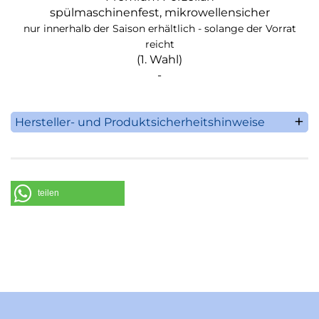
spülmaschinenfest, mikrowellensicher
nur innerhalb der Saison erhältlich - solange der Vorrat
reicht
(1. Wahl)
-
Hersteller- und Produktsicherheitshinweise
Villeroy & Boch AG
Saaruferstrasse 1-3
66693 Mettlach
Deutschland
teilen
Telefon: +49 (0) 68 64 / 81 0
E-Mail: information@villeroy-boch.com