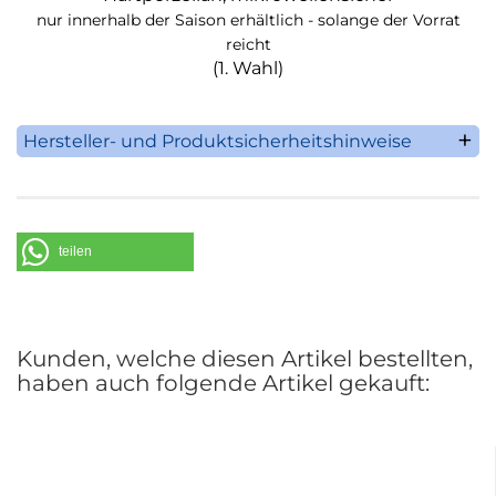
nur innerhalb der Saison erhältlich - solange der Vorrat
reicht
(1. Wahl)
Hersteller- und Produktsicherheitshinweise
Villeroy & Boch AG
Saaruferstrasse 1-3
66693 Mettlach
Deutschland
teilen
Telefon: +49 (0) 68 64 / 81 0
E-Mail: information@villeroy-boch.com
Kunden, welche diesen Artikel bestellten,
haben auch folgende Artikel gekauft: