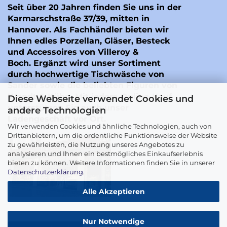
Seit über 20 Jahren finden Sie uns in der
Karmarschstraße 37/39, mitten in
Hannover. Als Fachhändler bieten wir
Ihnen edles Porzellan, Gläser, Besteck
und Accessoires von Villeroy &
Boch. Ergänzt wird unser Sortiment
durch hochwertige Tischwäsche von
Sander
sowie die beliebten Figuren von
Wendt & Kühn
. Mit jedem Online-Kauf
Diese Webseite verwendet Cookies und
unterstützen Sie auch unser
andere Technologien
Ladengeschäft vor Ort.
Wir verwenden Cookies und ähnliche Technologien, auch von
Drittanbietern, um die ordentliche Funktionsweise der Website
zu gewährleisten, die Nutzung unseres Angebotes zu
analysieren und Ihnen ein bestmögliches Einkaufserlebnis
bieten zu können. Weitere Informationen finden Sie in unserer
Datenschutzerklärung
.
Alle Akzeptieren
Nur Notwendige