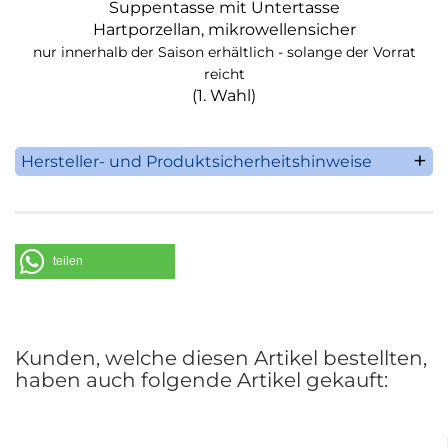
Suppentasse mit Untertasse
Hartporzellan, mikrowellensicher
nur innerhalb der Saison erhältlich - solange der Vorrat
reicht
(1. Wahl)
Hersteller- und Produktsicherheitshinweise
Villeroy & Boch AG
Saaruferstrasse 1-3
66693 Mettlach
Deutschland
teilen
Telefon: +49 (0) 68 64 / 81 0
E-Mail: information@villeroy-boch.com
Kunden, welche diesen Artikel bestellten,
haben auch folgende Artikel gekauft: