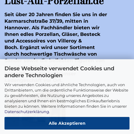
Lust-Auf-Porzellan.de
Seit über 20 Jahren finden Sie uns in der
Karmarschstraße 37/39, mitten in
Hannover. Als Fachhändler bieten wir
Ihnen edles Porzellan, Gläser, Besteck
und Accessoires von Villeroy &
Boch. Ergänzt wird unser Sortiment
durch hochwertige Tischwäsche von
Sander
sowie die beliebten Figuren von
Wendt & Kühn
. Mit jedem Online-Kauf
Diese Webseite verwendet Cookies und
unterstützen Sie auch unser
andere Technologien
Ladengeschäft vor Ort.
Wir verwenden Cookies und ähnliche Technologien, auch von
Drittanbietern, um die ordentliche Funktionsweise der Website
zu gewährleisten, die Nutzung unseres Angebotes zu
analysieren und Ihnen ein bestmögliches Einkaufserlebnis
bieten zu können. Weitere Informationen finden Sie in unserer
Datenschutzerklärung
.
Alle Akzeptieren