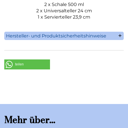
2 x Schale 500 ml
2 x Universalteller 24 cm
1 x Servierteller 23,9 cm
Hersteller- und Produktsicherheitshinweise
Villeroy & Boch AG
Saaruferstrasse 1-3
66693 Mettlach
Deutschland
teilen
Telefon: +49 (0) 68 64 / 81 0
E-Mail: information@villeroy-boch.com
Mehr über...