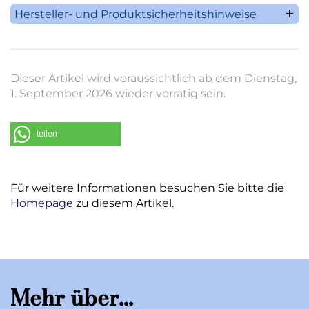
Hersteller- und Produktsicherheitshinweise
Villeroy & Boch AG
Saaruferstrasse 1-3
66693 Mettlach
Dieser Artikel wird voraussichtlich ab dem Dienstag,
Deutschland
1. September 2026 wieder vorrätig sein.
Telefon: +49 (0) 68 64 / 81 0
E-Mail: information@villeroy-boch.com
teilen
Für weitere Informationen besuchen Sie bitte die
Homepage
zu diesem Artikel.
Mehr über...