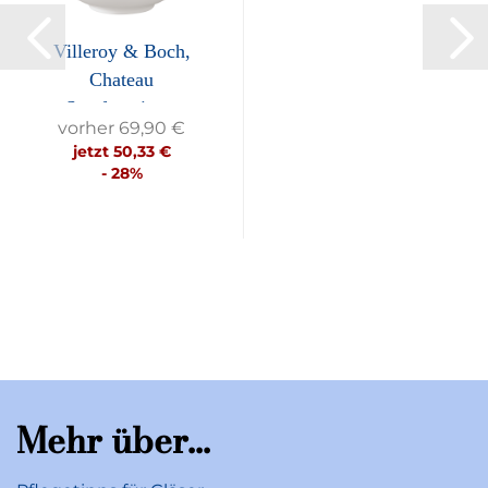
Villeroy & Boch,
Chateau
Septfontaines,
vorher 69,90 €
Schälchen,...
jetzt 50,33 €
- 28%
Mehr über...