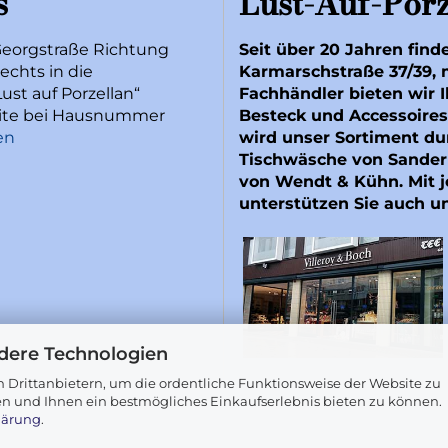
s
Lust-Auf-Porz
Georgstraße Richtung
Seit über 20 Jahren find
echts in die
Karmarschstraße 37/39, 
ust auf Porzellan“
Fachhändler bieten wir I
Seite bei Hausnummer
Besteck und Accessoires
en
wird unser Sortiment du
Tischwäsche von
Sander
von
Wendt & Kühn
. Mit
unterstützen Sie auch u
dere Technologien
 Drittanbietern, um die ordentliche Funktionsweise der Website zu
en und Ihnen ein bestmögliches Einkaufserlebnis bieten zu können.
lärung
.