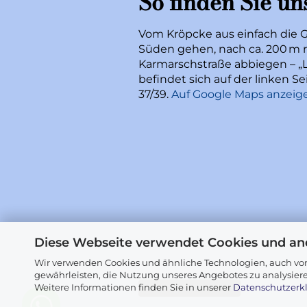
So finden Sie un
Vom Kröpcke aus einfach die 
Süden gehen, nach ca. 200 m r
Karmarschstraße abbiegen – „L
befindet sich auf der linken 
37/39.
Auf Google Maps anzeig
Diese Webseite verwendet Cookies und an
Wir verwenden Cookies und ähnliche Technologien, auch von
gewährleisten, die Nutzung unseres Angebotes zu analysier
Weitere Informationen finden Sie in unserer
Datenschutzerk
Vertrag widerrufen