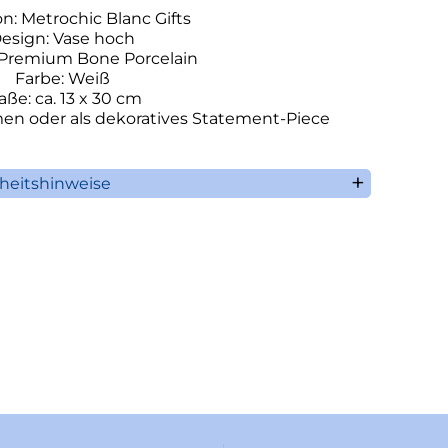
on: Metrochic Blanc Gifts
esign: Vase hoch
: Premium Bone Porcelain
Farbe: Weiß
ße: ca. 13 x 30 cm
umen oder als dekoratives Statement-Piece
rheitshinweise
illeroy & Boch AG
aaruferstrasse 1-3
66693 Mettlach
Deutschland
n: +49 (0) 68 64 / 81 0
ormation@villeroy-boch.com