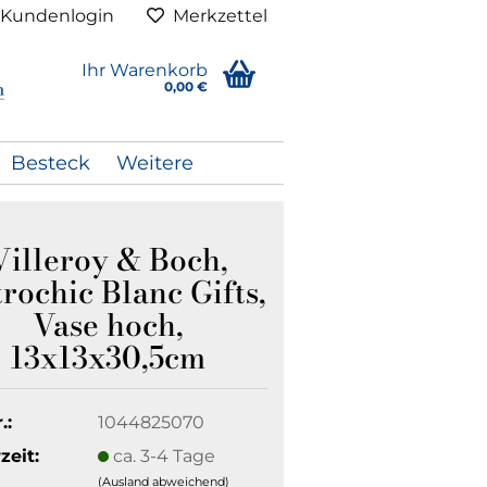
Kundenlogin
Merkzettel
Ihr Warenkorb
0,00 €
Besteck
Weitere
Villeroy & Boch,
rochic Blanc Gifts,
Vase hoch,
13x13x30,5cm
.:
1044825070
zeit:
ca. 3-4 Tage
(Ausland abweichend)