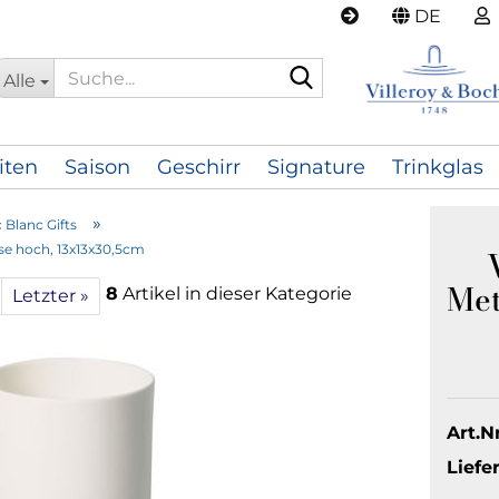
DE
Suche...
Alle
iten
Saison
Geschirr
Signature
Trinkglas
»
 Blanc Gifts
ase hoch, 13x13x30,5cm
Met
8
Artikel in dieser Kategorie
Letzter »
Art.Nr
Liefer