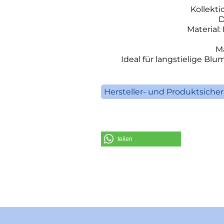
Kollekti
D
Material
Ma
Ideal für langstielige Bl
Hersteller- und Produktsiche
V
S
teilen
Telefo
E-Mail: inf