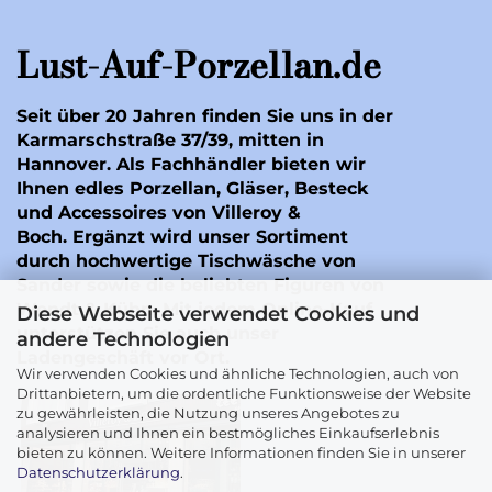
Lust-Auf-Porzellan.de
Seit über 20 Jahren finden Sie uns in der
Karmarschstraße 37/39, mitten in
Hannover. Als Fachhändler bieten wir
Ihnen edles Porzellan, Gläser, Besteck
und Accessoires von Villeroy &
Boch. Ergänzt wird unser Sortiment
durch hochwertige Tischwäsche von
Sander
sowie die beliebten Figuren von
Wendt & Kühn
. Mit jedem Online-Kauf
Diese Webseite verwendet Cookies und
unterstützen Sie auch unser
andere Technologien
Ladengeschäft vor Ort.
Wir verwenden Cookies und ähnliche Technologien, auch von
Drittanbietern, um die ordentliche Funktionsweise der Website
zu gewährleisten, die Nutzung unseres Angebotes zu
analysieren und Ihnen ein bestmögliches Einkaufserlebnis
bieten zu können. Weitere Informationen finden Sie in unserer
Datenschutzerklärung
.