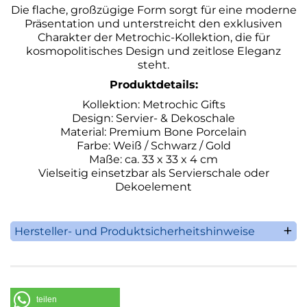
Die flache, großzügige Form sorgt für eine moderne
Präsentation und unterstreicht den exklusiven
Charakter der Metrochic-Kollektion, die für
kosmopolitisches Design und zeitlose Eleganz
steht.
Produktdetails:
Kollektion: Metrochic Gifts
Design: Servier- & Dekoschale
Material: Premium Bone Porcelain
Farbe: Weiß / Schwarz / Gold
Maße: ca. 33 x 33 x 4 cm
Vielseitig einsetzbar als Servierschale oder
Dekoelement
Hersteller- und Produktsicherheitshinweise
Villeroy & Boch AG
Saaruferstrasse 1-3
66693 Mettlach
Deutschland
teilen