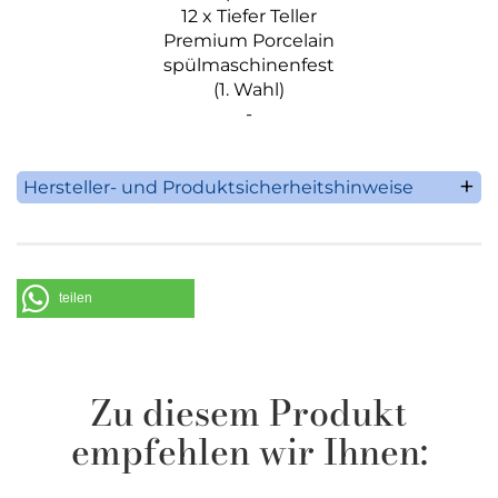
12 x Tiefer Teller
Premium Porcelain
spülmaschinenfest
(1. Wahl)
-
Hersteller- und Produktsicherheitshinweise
Villeroy & Boch AG
Saaruferstrasse 1-3
66693 Mettlach
Deutschland
teilen
Telefon: +49 (0) 68 64 / 81 0
E-Mail: information@villeroy-boch.com
Zu diesem Produkt
empfehlen wir Ihnen: