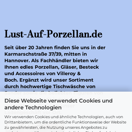
Lust-Auf-Porzellan.de
Seit über 20 Jahren finden Sie uns in der
Karmarschstraße 37/39, mitten in
Hannover. Als Fachhändler bieten wir
Ihnen edles Porzellan, Gläser, Besteck
und Accessoires von Villeroy &
Boch. Ergänzt wird unser Sortiment
durch hochwertige Tischwäsche von
Sander
sowie die beliebten Figuren von
Wendt & Kühn
. Mit jedem Online-Kauf
Diese Webseite verwendet Cookies und
unterstützen Sie auch unser
andere Technologien
Ladengeschäft vor Ort.
Wir verwenden Cookies und ähnliche Technologien, auch von
Drittanbietern, um die ordentliche Funktionsweise der Website
zu gewährleisten, die Nutzung unseres Angebotes zu